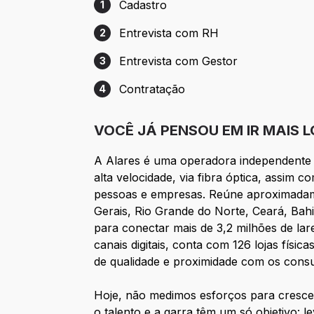
Cadastro
1
Etapa 1: Cadastro
Entrevista com RH
2
Etapa 2: Entrevista com RH
Entrevista com Gestor
3
Etapa 3: Entrevista com Gestor
Contratação
4
Etapa 4: Contratação
VOCÊ JÁ PENSOU EM IR MAIS 
A Alares é uma operadora independente 
alta velocidade, via fibra óptica, assim c
pessoas e empresas. Reúne aproximadame
Gerais, Rio Grande do Norte, Ceará, Bah
para conectar mais de 3,2 milhões de la
canais digitais, conta com 126 lojas fís
de qualidade e proximidade com os cons
Hoje, não medimos esforços para cresc
o talento e a garra têm um só objetivo: 