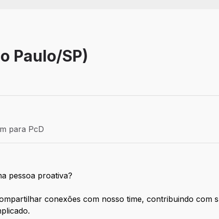
ão Paulo/SP)
Efetivo
ém para PcD
para PcD
ma pessoa proativa?
 compartilhar conexões com nosso time, contribuindo com 
plicado.