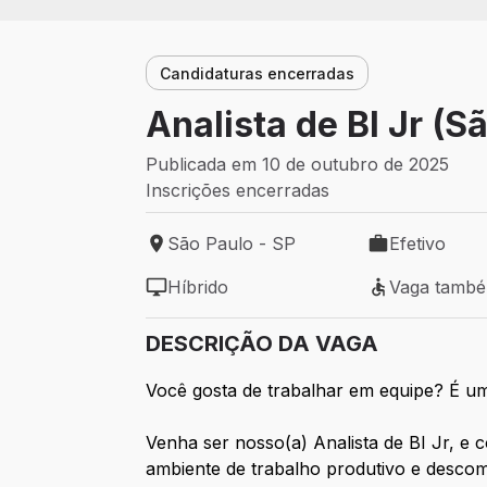
Candidaturas encerradas
Analista de BI Jr (S
Publicada em 10 de outubro de 2025
Inscrições encerradas
São Paulo - SP
Efetivo
Local de trabalho: São Paulo - SP
Tipo de vaga: 
Híbrido
Vaga tamb
Modelo de trabalho: Híbrido
Vaga também 
DESCRIÇÃO DA VAGA
Você gosta de trabalhar em equipe? É u
Venha ser nosso(a) Analista de BI Jr, e
ambiente de trabalho produtivo e descom