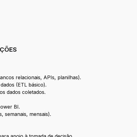
IÇÕES
ancos relacionais, APIs, planilhas).
 dados (ETL básico).
dos dados coletados.
Power BI.
os, semanais, mensais).
 para apoio à tomada de decisão.