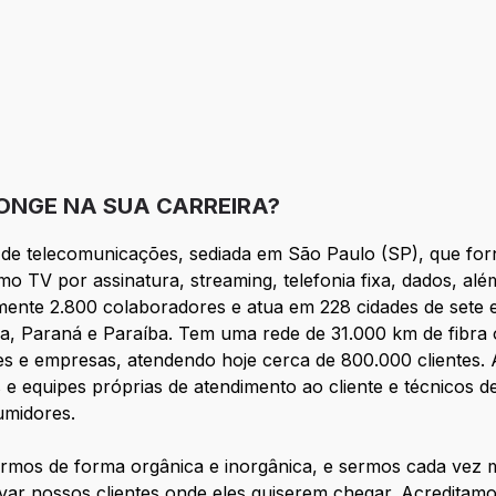
LONGE NA SUA CARREIRA?
de telecomunicações, sediada em São Paulo (SP), que forn
omo TV por assinatura, streaming, telefonia fixa, dados, alé
nte 2.800 colaboradores e atua em 228 cidades de sete es
ia, Paraná e Paraíba. Tem uma rede de 31.000 km de fibra 
res e empresas, atendendo hoje cerca de 800.000 clientes. 
icas e equipes próprias de atendimento ao cliente e técnic
umidores.
ermos de forma orgânica e inorgânica, e sermos cada vez
levar nossos clientes onde eles quiserem chegar. Acreditamo